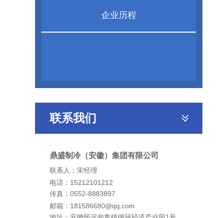
企业历程
联系我们
鼎盛制冷（安徽）集团有限公司
联系人：宋经理
电话：
15212101212
传真：0552-8883897
邮箱：181586680@qq.com
地址：安徽怀远包集镇循环经济产业园1号