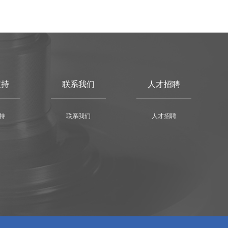
支持
联系我们
人才招聘
持
联系我们
人才招聘