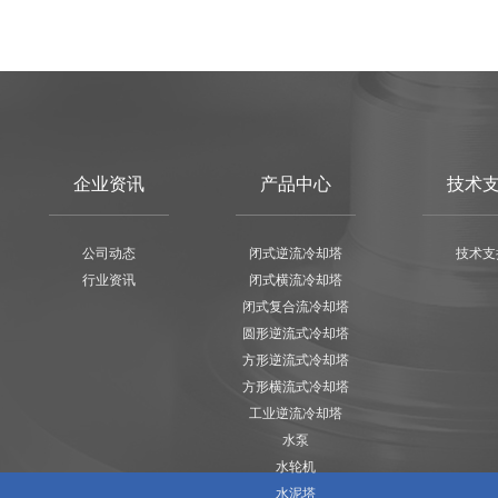
企业资讯
产品中心
技术
公司动态
闭式逆流冷却塔
技术支
行业资讯
闭式横流冷却塔
闭式复合流冷却塔
圆形逆流式冷却塔
方形逆流式冷却塔
方形横流式冷却塔
工业逆流冷却塔
水泵
水轮机
水泥塔