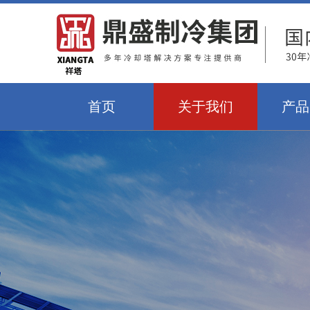
首页
关于我们
产品