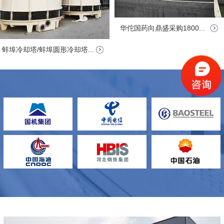
华佗国药向鼎盛采购1800...
蚌埠冷却塔/蚌埠圆形冷却塔...