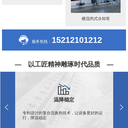
横流闭式冷却塔
15212101212
服务热线：
— 以工匠精神雕琢时代品质 —
温降稳定
染环
专利设计的复合流换热技术，让设备更好的运
可
行，降温稳定