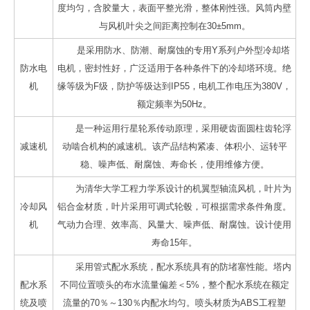
度均匀，含胶量大，表面平整光滑，整体刚性强。风筒内壁
与风机叶尖之间距离控制在30±5mm。
是采用防水、防潮、耐腐蚀的专用Y系列户外型冷却塔
防水电
电机，密封性好，广泛适用于各种条件下的冷却塔环境。绝
机
缘等级为F级，防护等级达到IP55，电机工作电压为380V，
额定频率为50Hz。
是一种运用行星轮系传动原理，采用硬齿面圆柱齿轮浮
减速机
动啮合机构的减速机。该产品结构紧凑、体积小、运转平
稳、噪声低、耐腐蚀、寿命长，使用维修方便。
为清华大学工程力学系设计的机翼型轴流风机，叶片为
冷却风
铝合金材质，叶片采用可调式轮毂，可根据需求条件角度。
机
气动力合理、效率高、风量大、噪声低、耐腐蚀。设计使用
寿命15年。
采用管式配水系统，配水系统具有的防堵塞性能。塔内
配水系
不同位置喷头的布水流量偏差＜5%，整个配水系统在额定
统及喷
流量的70％～130％内配水均匀。喷头材质为ABS工程塑