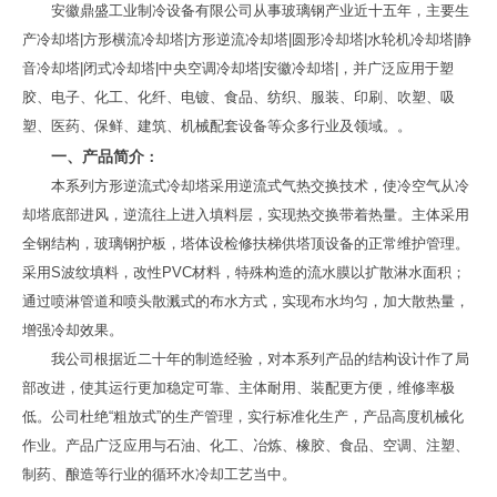
安徽鼎盛工业制冷设备有限公司从事玻璃钢产业近十五年，主要生
产冷却塔|方形横流冷却塔|方形逆流冷却塔|圆形冷却塔|水轮机冷却塔|静
音冷却塔|闭式冷却塔|中央空调冷却塔|安徽冷却塔|，并广泛应用于塑
胶、电子、化工、化纤、电镀、食品、纺织、服装、印刷、吹塑、吸
塑、医药、保鲜、建筑、机械配套设备等众多行业及领域。。
一、产品简介
：
本系列方形逆流式冷却塔采用逆流式气热交换技术，使冷空气从冷
却塔底部进风，逆流往上进入填料层，实现热交换带着热量。主体采用
全钢结构，玻璃钢护板，塔体设检修扶梯供塔顶设备的正常维护管理。
采用S波纹填料，改性PVC材料，特殊构造的流水膜以扩散淋水面积；
通过喷淋管道和喷头散溅式的布水方式，实现布水均匀，加大散热量，
增强冷却效果。
我公司根据近二十年的制造经验，对本系列产品的结构设计作了局
部改进，使其运行更加稳定可靠、主体耐用、装配更方便，维修率极
低。公司杜绝“粗放式”的生产管理，实行标准化生产，产品高度机械化
作业。产品广泛应用与石油、化工、冶炼、橡胶、食品、空调、注塑、
制药、酿造等行业的循环水冷却工艺当中。