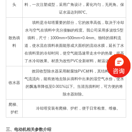
头
料，一次注塑成型，采用广角设计，雾化均匀，无死角。保
证水温达到80℃。
填料是冷却塔重要的部分，它的效率高低，取决于冷却
水与空气在填料中充分接触的程度。我公司采用多波纹S型
散热填
填料，尺寸：1000mm×500mm×0.4mm。独特的填料流
料
道，使水流在填料表面能形成大面积的流动水膜，延长了水
在填料里的冷却时间，使空气能迅速带走水中的热量，提高
了水冷却效果。材质为改性PVC全新材料，耐温达到60℃。
效回收型除水器采用耐腐蚀PVC材料，其结构通过改变
气流流向，能有效地去除从填料中出来的湿空气水份，使水
收水器
的飘逸率降低至0.001%以下。当清洗填料时，可方便的将
除水器卸除。
爬梯、
冷却塔安装有爬梯、护栏，便于日常检查、维修。
护栏
三、电动机相关参数介绍