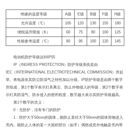
绝缘的温度等级
A级
E级
B级
F级
H级
允许温度（℃）
105
120
130
155
180
绕组温升限值（K）
60
75
80
100
125
性能参考温度（℃）
80
95
100
120
145
电动机防护等级达到IP55
IP（INGRESS PROTECTION）防护等级系统是由
IEC（INTERNATIONAL ELECTROTECHNICAL COMMISSION）所起
草。将电器依其防尘防湿气之特性加以分级。IP防护等级是由两个数字
所组成，第1个数字表示灯具离尘、防止外物侵入的等级，第2个数字表
示灯具防湿气、防水侵入的密闭程度，数字越大表示其防护等级越高。
第1个数字的含义：
0：无防护，没有专门的防护
1：防护大于50mm的固体，能防止直径大于50mm的固体异物进入
壳内。能防止人体的某一大面积部分（如手）偶然或意外地触及壳内带